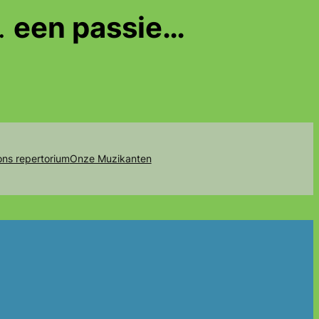
…
een passie…
 ons repertorium
Onze Muzikanten