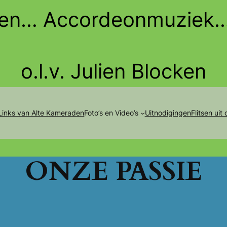
den… Accordeonmuziek
o.l.v. Julien Blocken
Links van Alte Kameraden
Foto’s en Video’s
Uitnodigingen
Flitsen uit
ONZE PASSIE