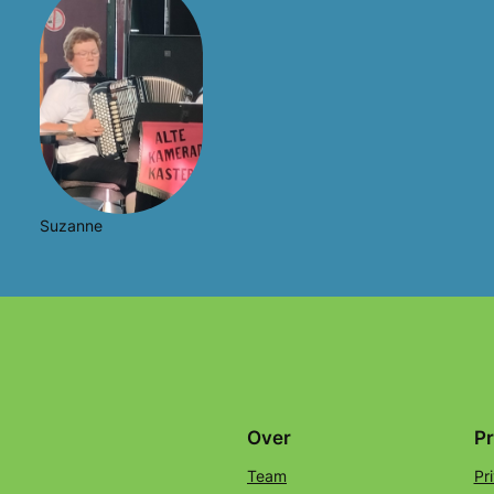
Suzanne
Over
Pr
Team
Pr