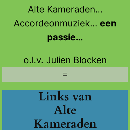
Ga
Alte Kameraden…
naar
de
Accordeonmuziek…
een
inhoud
passie…
o.l.v. Julien Blocken
Links van
Alte
Kameraden