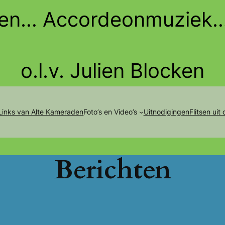
den… Accordeonmuziek
o.l.v. Julien Blocken
Links van Alte Kameraden
Foto’s en Video’s
Uitnodigingen
Flitsen uit
Berichten