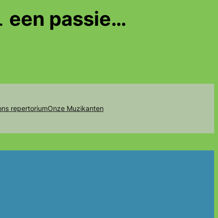
…
een passie…
 ons repertorium
Onze Muzikanten