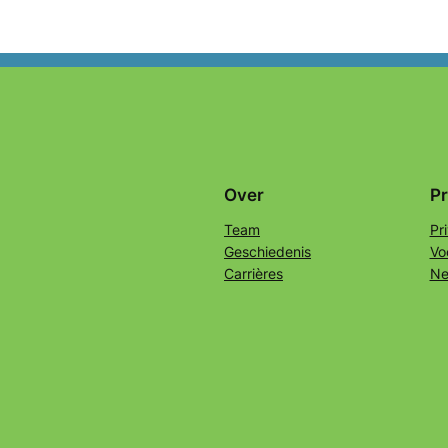
Over
Pr
Team
Pr
Geschiedenis
Vo
Carrières
Ne