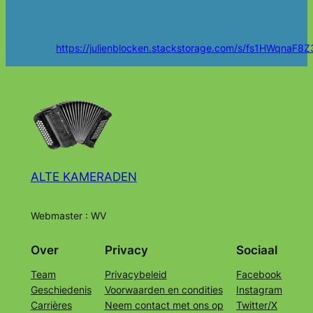
https://julienblocken.stackstorage.com/s/fs1HWqnaF8Z3
ALTE KAMERADEN
Webmaster : WV
Over
Privacy
Sociaal
Team
Privacybeleid
Facebook
Geschiedenis
Voorwaarden en condities
Instagram
Carrières
Neem contact met ons op
Twitter/X