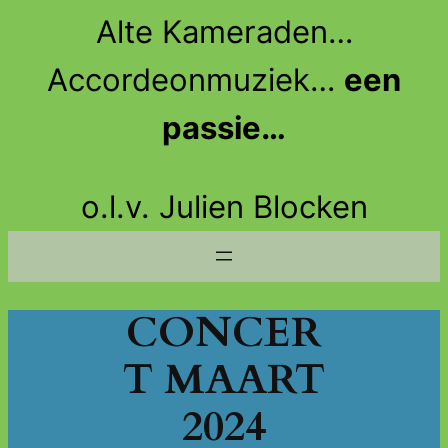
Ga
Alte Kameraden…
naar
de
Accordeonmuziek…
een
inhoud
passie…
o.l.v. Julien Blocken
CONCER
T MAART
2024